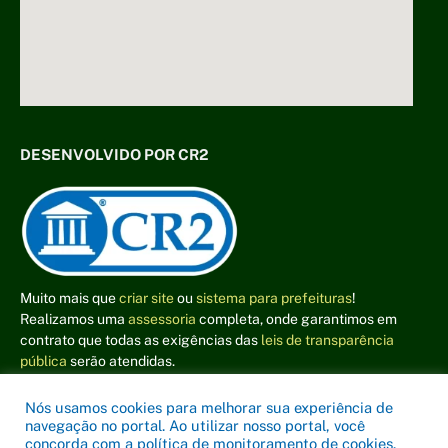
DESENVOLVIDO POR CR2
Muito mais que
criar site
ou
sistema para prefeituras
!
Realizamos uma
assessoria
completa, onde garantimos em
contrato que todas as exigências das
leis de transparência
pública
serão atendidas.
Conheça o
PNTP
e o
Radar da Transparência Pública
Nós usamos cookies para melhorar sua experiência de
navegação no portal. Ao utilizar nosso portal, você
concorda com a política de monitoramento de cookies.