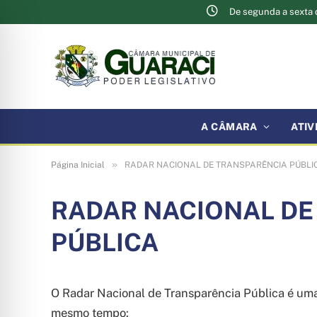
De segunda a sexta d
A CÂMARA
ATIV
»
Página Inicial
RADAR NACIONAL DE TRANSPARÊNCIA PÚBLI
RADAR NACIONAL DE
PÚBLICA
O Radar Nacional de Transparência Pública é uma 
mesmo tempo: