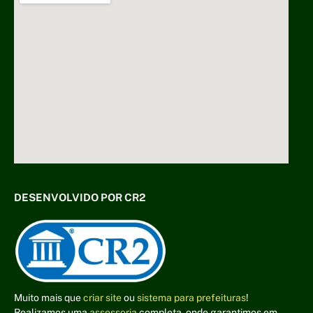
DESENVOLVIDO POR CR2
Muito mais que
criar site
ou
sistema para prefeituras
!
Realizamos uma
assessoria
completa, onde garantimos em