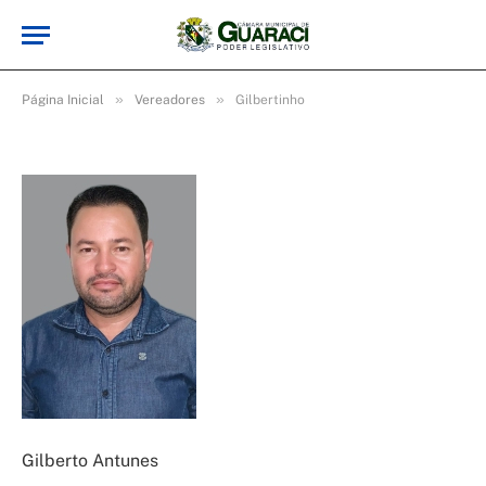
Gilbertinho
De
cr2-admin3
2 de maio de 2025
Atualizado:
22 de
maio de 2025
»
»
Página Inicial
Vereadores
Gilbertinho
Gilberto Antunes