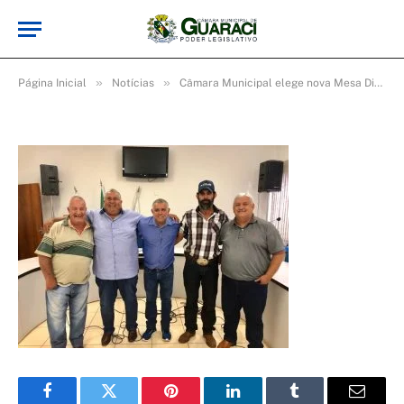
at-09
De
cr2-admin17
5 de maio de 2025
»
»
Página Inicial
Notícias
Câmara Municipal elege nova Mesa Diretora para biênio 2019-2020