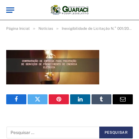
26857096_954757971346757_
De
cr2-admin17
5 de maio de 2025
»
»
»
Página Inicial
Notícias
Inexigibilidade de Licitação N.° 001/2018
Facebook
Twitter
Pinterest
LinkedIn
Tumblr
Email